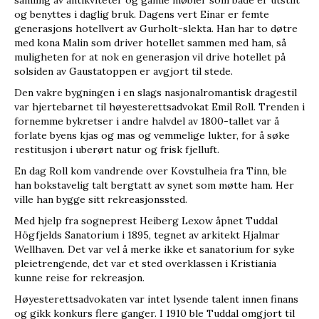
og benyttes i daglig bruk. Dagens vert Einar er femte
generasjons hotellvert av Gurholt-slekta. Han har to døtre
med kona Malin som driver hotellet sammen med ham, så
muligheten for at nok en generasjon vil drive hotellet på
solsiden av Gaustatoppen er avgjort til stede.
Den vakre bygningen i en slags nasjonalromantisk dragestil
var hjertebarnet til høyesterettsadvokat Emil Roll. Trenden i
fornemme bykretser i andre halvdel av 1800-tallet var å
forlate byens kjas og mas og vemmelige lukter, for å søke
restitusjon i uberørt natur og frisk fjelluft.
En dag Roll kom vandrende over Kovstulheia fra Tinn, ble
han bokstavelig talt bergtatt av synet som møtte ham. Her
ville han bygge sitt rekreasjonssted.
Med hjelp fra sogneprest Heiberg Lexow åpnet Tuddal
Högfjelds Sanatorium i 1895, tegnet av arkitekt Hjalmar
Wellhaven. Det var vel å merke ikke et sanatorium for syke
pleietrengende, det var et sted overklassen i Kristiania
kunne reise for rekreasjon.
Høyesterettsadvokaten var intet lysende talent innen finans
og gikk konkurs flere ganger. I 1910 ble Tuddal omgjort til