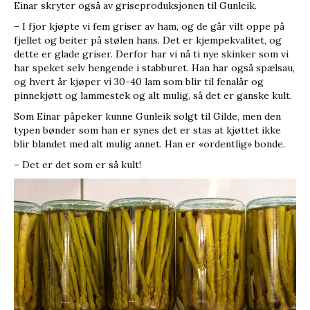
Einar skryter også av griseproduksjonen til Gunleik.
– I fjor kjøpte vi fem griser av ham, og de går vilt oppe på
fjellet og beiter på stølen hans. Det er kjempekvalitet, og
dette er glade griser. Derfor har vi nå ti nye skinker som vi
har speket selv hengende i stabburet. Han har også spælsau,
og hvert år kjøper vi 30-40 lam som blir til fenalår og
pinnekjøtt og lammestek og alt mulig, så det er ganske kult.
Som Einar påpeker kunne Gunleik solgt til Gilde, men den
typen bønder som han er synes det er stas at kjøttet ikke
blir blandet med alt mulig annet. Han er «ordentlig» bonde.
– Det er det som er så kult!