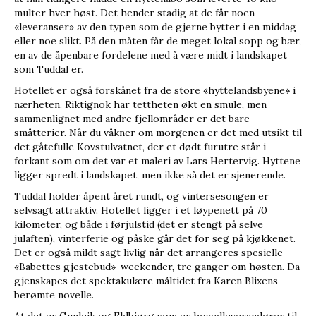
multer hver høst. Det hender stadig at de får noen
«leveranser» av den typen som de gjerne bytter i en middag
eller noe slikt. På den måten får de meget lokal sopp og bær,
en av de åpenbare fordelene med å være midt i landskapet
som Tuddal er.
Hotellet er også forskånet fra de store «hyttelandsbyene» i
nærheten. Riktignok har tettheten økt en smule, men
sammenlignet med andre fjellområder er det bare
småtterier. Når du våkner om morgenen er det med utsikt til
det gåtefulle Kovstulvatnet, der et dødt furutre står i
forkant som om det var et maleri av Lars Hertervig. Hyttene
ligger spredt i landskapet, men ikke så det er sjenerende.
Tuddal holder åpent året rundt, og vintersesongen er
selvsagt attraktiv. Hotellet ligger i et løypenett på 70
kilometer, og både i førjulstid (det er stengt på selve
julaften), vinterferie og påske går det for seg på kjøkkenet.
Det er også mildt sagt livlig når det arrangeres spesielle
«Babettes gjestebud»-weekender, tre ganger om høsten. Da
gjenskapes det spektakulære måltidet fra Karen Blixens
berømte novelle.
At det er Gunleik og Eldbjørg som er hovedleverandører til