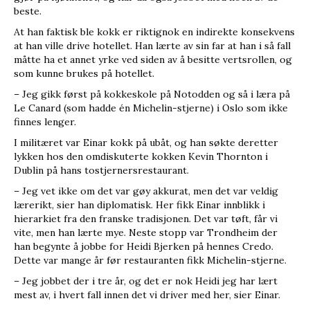
beste.
At han faktisk ble kokk er riktignok en indirekte konsekvens
at han ville drive hotellet. Han lærte av sin far at han i så fall
måtte ha et annet yrke ved siden av å besitte vertsrollen, og
som kunne brukes på hotellet.
– Jeg gikk først på kokkeskole på Notodden og så i læra på
Le Canard (som hadde én Michelin-stjerne) i Oslo som ikke
finnes lenger.
I militæret var Einar kokk på ubåt, og han søkte deretter
lykken hos den omdiskuterte kokken Kevin Thornton i
Dublin på hans tostjernersrestaurant.
– Jeg vet ikke om det var gøy akkurat, men det var veldig
lærerikt, sier han diplomatisk. Her fikk Einar innblikk i
hierarkiet fra den franske tradisjonen. Det var tøft, får vi
vite, men han lærte mye. Neste stopp var Trondheim der
han begynte å jobbe for Heidi Bjerken på hennes Credo.
Dette var mange år før restauranten fikk Michelin-stjerne.
– Jeg jobbet der i tre år, og det er nok Heidi jeg har lært
mest av, i hvert fall innen det vi driver med her, sier Einar.