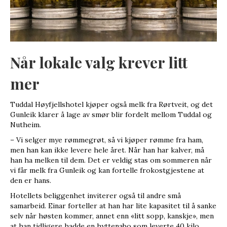
Når lokale valg krever litt
mer
Tuddal Høyfjellshotel kjøper også melk fra Rørtveit, og det
Gunleik klarer å lage av smør blir fordelt mellom Tuddal og
Nutheim.
– Vi selger mye rømmegrøt, så vi kjøper rømme fra ham,
men han kan ikke levere hele året. Når han har kalver, må
han ha melken til dem. Det er veldig stas om sommeren når
vi får melk fra Gunleik og kan fortelle frokostgjestene at
den er hans.
Hotellets beliggenhet inviterer også til andre små
samarbeid. Einar forteller at han har lite kapasitet til å sanke
selv når høsten kommer, annet enn «litt sopp, kanskje», men
at han tidligere hadde en hyttenabo som leverte 40 kilo