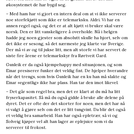
økosystemet de har bygd seg.
– Med ham har vi gjort en intern deal om at vi ikke serverer
noe storfekjøtt som ikke er telemarksku. Aldri. Vi har en
annen regel også, og det er at alt kjøtt vi bruker skal være
norsk. Den er litt vanskeligere å overholde. Nå i helgen
hadde jeg noen gjester som absolutt skulle ha hjort, selv om
det ikke er sesong, så det nærmeste jeg klarte var Sverige.
Der må vi av og til jukse litt, men alt storfe vi har servert de
siste fire årene er telemarkskyr fra Rørtveit Gard.
Gunleik er da også kjempehappy med situasjonen, og som
Einar presiserer funker det veldig fint. De hjelper hverandre
når det trengs, som hvis Gunleik har en ku han må slakte og
Einar «egentlig» ikke har plass. Han tar den imot likevel.
– Det går som regel bra, men det er klart at du må ha litt
fryserkapasitet. Så må du også gidde å bruke alle delene på
dyret. Det er ofte der det skorter for noen, men det har nå
vi valgt å gjøre selv om det er litt tungvint. Da blir det også
et veldig bra samarbeid. Han har også epletrær, så vi og
Solveig kjøper vel alt han lager av eplejuice som vi da
serverer til frokost.