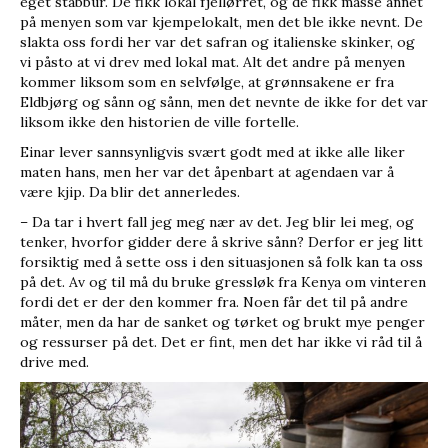
eget stabbur. De fikk lokal fjellørret, og de fikk masse annet
på menyen som var kjempelokalt, men det ble ikke nevnt. De
slakta oss fordi her var det safran og italienske skinker, og
vi påsto at vi drev med lokal mat. Alt det andre på menyen
kommer liksom som en selvfølge, at grønnsakene er fra
Eldbjørg og sånn og sånn, men det nevnte de ikke for det var
liksom ikke den historien de ville fortelle.
Einar lever sannsynligvis svært godt med at ikke alle liker
maten hans, men her var det åpenbart at agendaen var å
være kjip. Da blir det annerledes.
– Da tar i hvert fall jeg meg nær av det. Jeg blir lei meg, og
tenker, hvorfor gidder dere å skrive sånn? Derfor er jeg litt
forsiktig med å sette oss i den situasjonen så folk kan ta oss
på det. Av og til må du bruke gressløk fra Kenya om vinteren
fordi det er der den kommer fra. Noen får det til på andre
måter, men da har de sanket og tørket og brukt mye penger
og ressurser på det. Det er fint, men det har ikke vi råd til å
drive med.