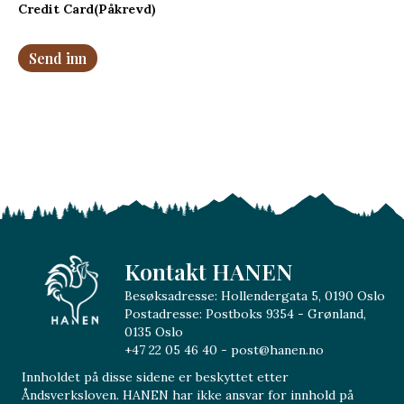
Credit Card
(Påkrevd)
Kontakt HANEN
Besøksadresse: Hollendergata 5, 0190 Oslo
Postadresse: Postboks 9354 - Grønland,
0135 Oslo
+47 22 05 46 40 - post@hanen.no
Innholdet på disse sidene er beskyttet etter
Åndsverksloven. HANEN har ikke ansvar for innhold på