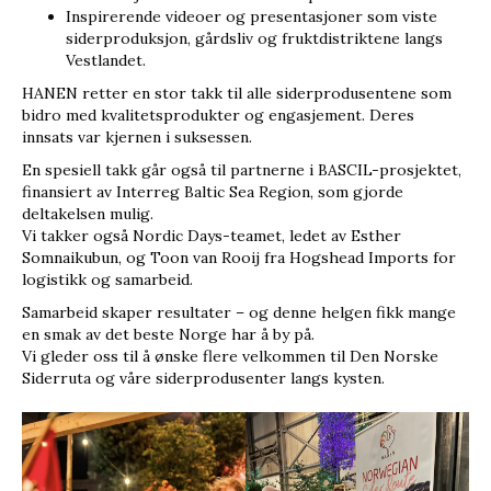
Inspirerende videoer og presentasjoner som viste
siderproduksjon, gårdsliv og fruktdistriktene langs
Vestlandet.
HANEN retter en stor takk til alle siderprodusentene som
bidro med kvalitetsprodukter og engasjement. Deres
innsats var kjernen i suksessen.
En spesiell takk går også til partnerne i BASCIL-prosjektet,
finansiert av Interreg Baltic Sea Region, som gjorde
deltakelsen mulig.
Vi takker også Nordic Days-teamet, ledet av Esther
Somnaikubun, og Toon van Rooij fra Hogshead Imports for
logistikk og samarbeid.
Samarbeid skaper resultater – og denne helgen fikk mange
en smak av det beste Norge har å by på.
Vi gleder oss til å ønske flere velkommen til Den Norske
Siderruta og våre siderprodusenter langs kysten.