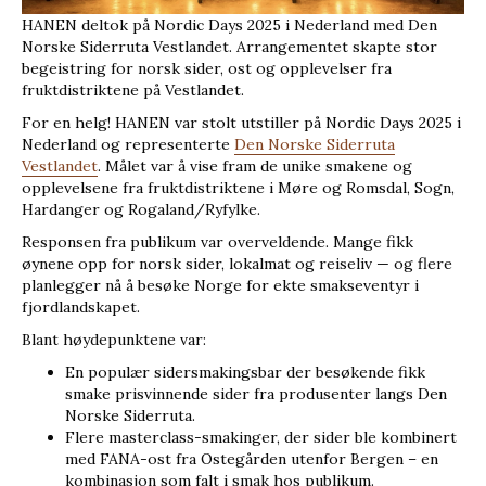
HANEN deltok på Nordic Days 2025 i Nederland med Den
Norske Siderruta Vestlandet. Arrangementet skapte stor
begeistring for norsk sider, ost og opplevelser fra
fruktdistriktene på Vestlandet.
For en helg! HANEN var stolt utstiller på Nordic Days 2025 i
Nederland og representerte
Den Norske Siderruta
Vestlandet
. Målet var å vise fram de unike smakene og
opplevelsene fra fruktdistriktene i Møre og Romsdal, Sogn,
Hardanger og Rogaland/Ryfylke.
Responsen fra publikum var overveldende. Mange fikk
øynene opp for norsk sider, lokalmat og reiseliv — og flere
planlegger nå å besøke Norge for ekte smakseventyr i
fjordlandskapet.
Blant høydepunktene var:
En populær sidersmakingsbar der besøkende fikk
smake prisvinnende sider fra produsenter langs Den
Norske Siderruta.
Flere masterclass-smakinger, der sider ble kombinert
med FANA-ost fra Ostegården utenfor Bergen – en
kombinasjon som falt i smak hos publikum.