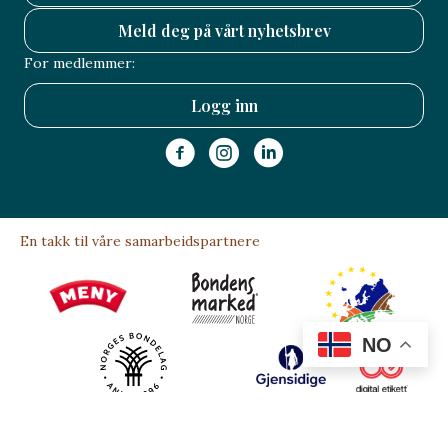
Bergsdalstunet
Aktiviteter og opplevelser
,
Mat-og drikkeprodusenter
,
Møter, kurs
og selskaper
,
Overnatting
,
Servering
NO
På Bergsdalstunet inviterer me deg til ekte og
minneverdige matopplevingar – her samlar me små og
store grupper til feiring, selskap og bryllaup mi…