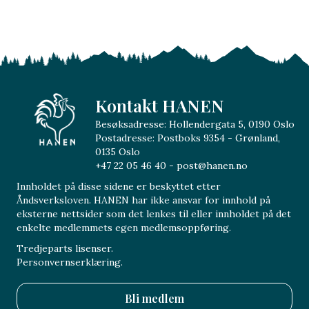
Berg Gård og Inderøy Brenneri
Aktiviteter og opplevelser
,
Gårdsbutikk
,
Mat-og
drikkeprodusenter
,
Møter, kurs og selskaper
,
Servering
Midt i det frodige kulturlandskapet på Kjerknesvågen i
Inderøy, og med utsikt over Beitstadfjorden ligger
Berg Gård. Det aller meste av det som dyr…