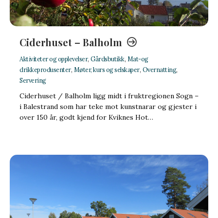
Ciderhuset – Balholm
Aktiviteter og opplevelser
,
Gårdsbutikk
,
Mat-og
drikkeprodusenter
,
Møter, kurs og selskaper
,
Overnatting
,
Servering
Ciderhuset / Balholm ligg midt i fruktregionen Sogn –
i Balestrand som har teke mot kunstnarar og gjester i
over 150 år, godt kjend for Kviknes Hot…