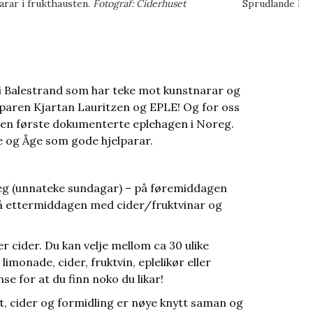
arar i frukthausten.
Fotograf: Ciderhuset
Sprudlande Mar
 i Balestrand som har teke mot kunstnarar og
apparen Kjartan Lauritzen og EPLE! Og for oss
k den første dokumenterte eplehagen i Noreg.
e og Åge som gode hjelparar.
eg (unnateke sundagar) – på føremiddagen
 på ettermiddagen med cider/fruktvinar og
er cider. Du kan velje mellom ca 30 ulike
limonade, cider, fruktvin, eplelikør eller
e for at du finn noko du likar!
, cider og formidling er nøye knytt saman og