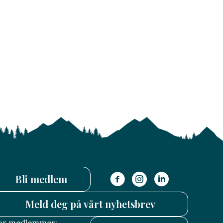
Bli medlem
Meld deg på vårt nyhetsbrev
or medlemmer: