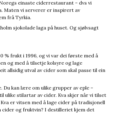
 Noregs einaste ciderrestaurant – dvs vi
a. Maten vi serverer er inspirert av
em frå Tyrkia.
lholm sjokolade laga på huset. Og sjølvsagt
 % frukt i 1996, og vi var dei første med å
ten og med å tilsetje kolsyre og lage
it allsidig utval av cider som skal passe til ein
ie. Du kan lære om ulike grupper av eple –
 ulike stilartar av cider. Kva skjer når vi tilset
 Kva er vitsen med å lage cider på tradisjonell
ider og fruktvin? I destilleriet kjem det