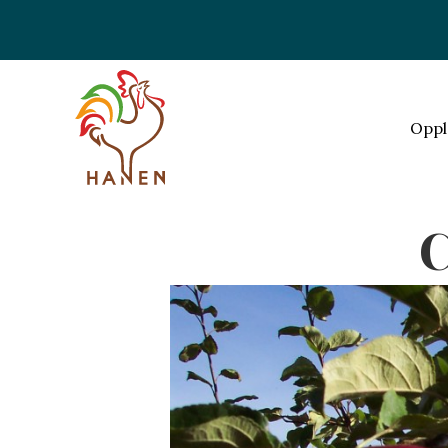
Oppl
C