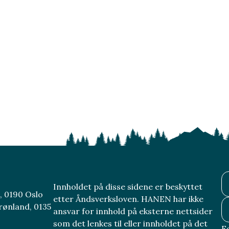
Innholdet på disse sidene er beskyttet
, 0190 Oslo
etter Åndsverksloven. HANEN har ikke
rønland, 0135
ansvar for innhold på eksterne nettsider
som det lenkes til eller innholdet på det
F