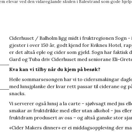
em elevar ved den vidaregåande skulen i Balestrand som gode hjelp
Ciderhuset / Balholm ligg midt i fruktregionen Sogn -
gjester i over 150 år, godt kjend for Kviknes Hotel, r
er det altså eple og cider som gjeld. Sogn har faktis
Gard og Tuba driv Ciderhuset med seniorane Eli-Gret
Kva kan vi tilby når du kjem på besøk?
Heile sommarsesongen har vi to cidersmakingar dagl
med lunsjplanke der kvar rett passar til ciderane og
snacks.
Vi serverer også lunsj a la carte – sjølvsagt med jus ell
smakar av fruktdrikke med eller utan alkohol – jus eller 
fruktdram produsert av oss – og altså ganske stor sjans
«Cider Makers dinner» er ei middagsoppleving der mat