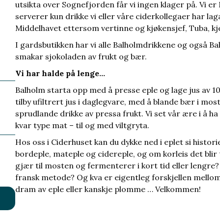
utsikta over Sognefjorden får vi ingen klager på. Vi er
serverer kun drikke vi eller våre ciderkollegaer har lag
Middelhavet ettersom vertinne og kjøkensjef, Tuba, kj
I gardsbutikken har vi alle Balholmdrikkene og også Ba
smakar sjokoladen av frukt og bær.
Vi har halde på lenge…
Balholm starta opp med å presse eple og lage jus av 100
tilby ufiltrert jus i daglegvare, med å blande bær i mos
sprudlande drikke av pressa frukt. Vi set vår ære i å ha e
kvar type mat – til og med viltgryta.
Hos oss i Ciderhuset kan du dykke ned i eplet si histor
bordeple, mateple og cidereple, og om korleis det blir til
gjær til mosten og fermenterer i kort tid eller lengre?
fransk metode? Og kva er eigentleg forskjellen mellom c
dram av eple eller kanskje plomme … Velkommen!