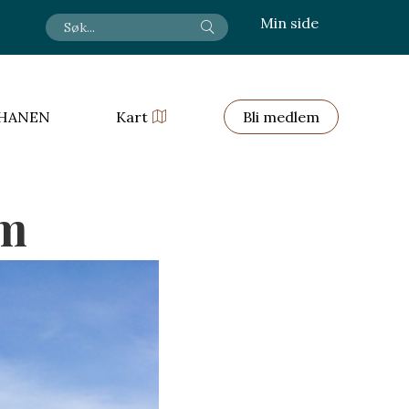
Min side
HANEN
Kart
Bli medlem
lm