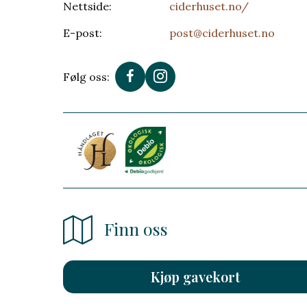
Nettside:
ciderhuset.no/
E-post:
post@ciderhuset.no
Følg oss:
Finn oss
Kjøp gavekort