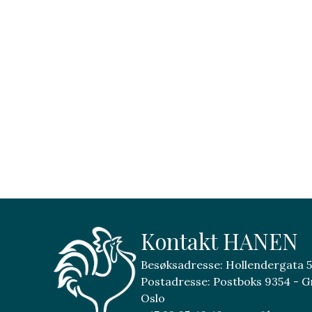
Kontakt HANEN
Besøksadresse: Hollendergata 5
Postadresse: Postboks 9354 - G
Oslo