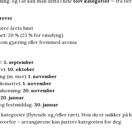
ning, og i år kan man delta i hele
tolv kategorier
— fra fler
rever
ære årets høst
et: 20 % (23 % for røsslyng)
som gjæring eller fremmed aroma
r:
5. september
ret:
10. oktober
ing (m. mer):
1. november
blomstret:
1. november
tshonning:
20. november
:
20. januar
og festmiddag:
30. januar
kategorier (flytende og/eller rørt). Hvis du er usikker på 
hvorfor – arrangørene kan justere kategorien for deg.