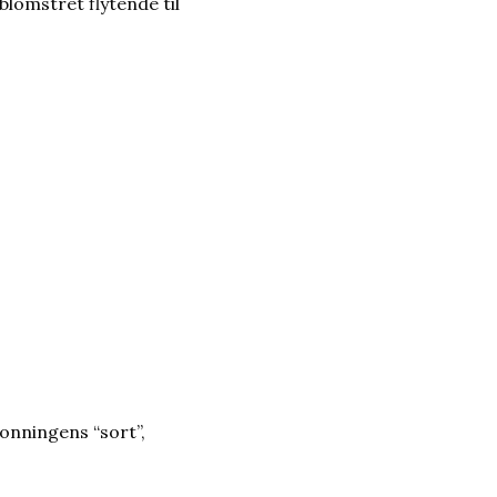
blomstret flytende til
honningens “sort”,