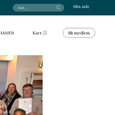
Min side
HANEN
Kart
Bli medlem