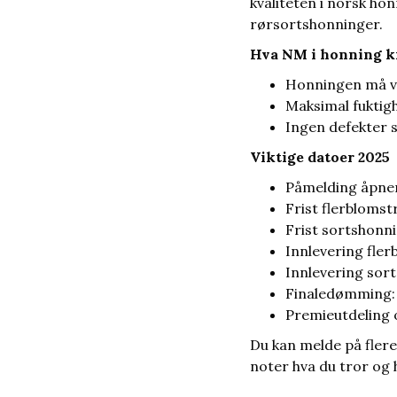
kvaliteten i norsk hon
rørsortshonninger.
Hva NM i honning k
Honningen må v
Maksimal fuktigh
Ingen defekter 
Viktige datoer 2025
Påmelding åpne
Frist flerblomst
Frist sortshonn
Innlevering fler
Innlevering sor
Finaledømming
Premieutdeling 
Du kan melde på flere 
noter hva du tror og 