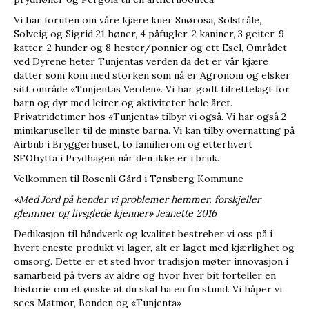
Vi har foruten om våre kjære kuer Snørosa, Solstråle,
Solveig og Sigrid 21 høner, 4 påfugler, 2 kaniner, 3 geiter, 9
katter, 2 hunder og 8 hester/ponnier og ett Esel, Området
ved Dyrene heter Tunjentas verden da det er vår kjære
datter som kom med storken som nå er Agronom og elsker
sitt område «Tunjentas Verden». Vi har godt tilrettelagt for
barn og dyr med leirer og aktiviteter hele året.
Privatridetimer hos «Tunjenta» tilbyr vi også. Vi har også 2
minikaruseller til de minste barna. Vi kan tilby overnatting på
Airbnb i Bryggerhuset, to familierom og etterhvert
SFOhytta i Prydhagen når den ikke er i bruk.
Velkommen til Rosenli Gård i Tønsberg Kommune
«Med Jord på hender vi problemer hemmer, forskjeller
glemmer og livsglede kjenner» Jeanette 2016
Dedikasjon til håndverk og kvalitet bestreber vi oss på i
hvert eneste produkt vi lager, alt er laget med kjærlighet og
omsorg. Dette er et sted hvor tradisjon møter innovasjon i
samarbeid på tvers av aldre og hvor hver bit forteller en
historie om et ønske at du skal ha en fin stund. Vi håper vi
sees Matmor, Bonden og «Tunjenta»