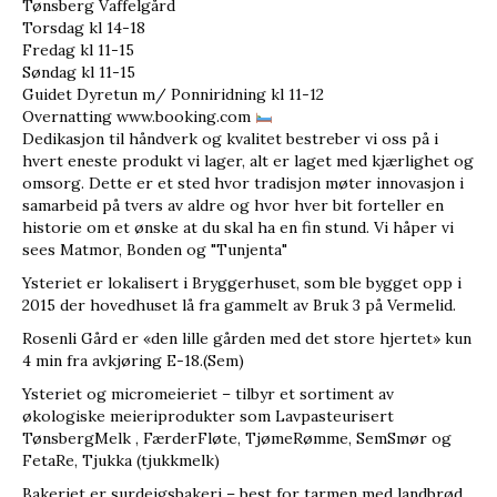
Tønsberg Vaffelgård
Torsdag kl 14-18
Fredag kl 11-15
Søndag kl 11-15
Guidet Dyretun m/ Ponniridning kl 11-12
Overnatting www.booking.com
Dedikasjon til håndverk og kvalitet bestreber vi oss på i
hvert eneste produkt vi lager, alt er laget med kjærlighet og
omsorg. Dette er et sted hvor tradisjon møter innovasjon i
samarbeid på tvers av aldre og hvor hver bit forteller en
historie om et ønske at du skal ha en fin stund. Vi håper vi
sees Matmor, Bonden og "Tunjenta"
Ysteriet er lokalisert i Bryggerhuset, som ble bygget opp i
2015 der hovedhuset lå fra gammelt av Bruk 3 på Vermelid.
Rosenli Gård er «den lille gården med det store hjertet» kun
4 min fra avkjøring E-18.(Sem)
Ysteriet og micromeieriet – tilbyr et sortiment av
økologiske meieriprodukter som Lavpasteurisert
TønsbergMelk , FærderFløte, TjømeRømme, SemSmør og
FetaRe, Tjukka (tjukkmelk)
Bakeriet er surdeigsbakeri – best for tarmen med landbrød