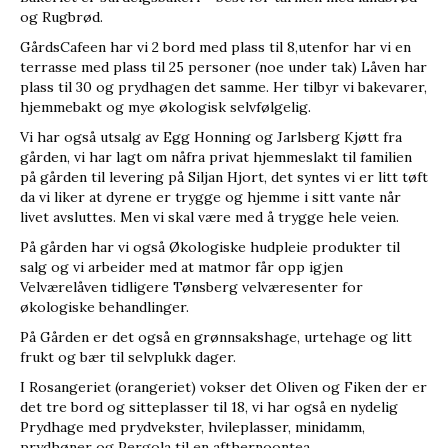
og Rugbrød.
GårdsCafeen har vi 2 bord med plass til 8,utenfor har vi en
terrasse med plass til 25 personer (noe under tak) Låven har
plass til 30 og prydhagen det samme. Her tilbyr vi bakevarer,
hjemmebakt og mye økologisk selvfølgelig.
Vi har også utsalg av Egg Honning og Jarlsberg Kjøtt fra
gården, vi har lagt om nåfra privat hjemmeslakt til familien
på gården til levering på Siljan Hjort, det syntes vi er litt tøft
da vi liker at dyrene er trygge og hjemme i sitt vante når
livet avsluttes. Men vi skal være med å trygge hele veien.
På gården har vi også Økologiske hudpleie produkter til
salg og vi arbeider med at matmor får opp igjen
Velværelåven tidligere Tønsberg velværesenter for
økologiske behandlinger.
På Gården er det også en grønnsakshage, urtehage og litt
frukt og bær til selvplukk dager.
I Rosangeriet (orangeriet) vokser det Oliven og Fiken der er
det tre bord og sitteplasser til 18, vi har også en nydelig
Prydhage med prydvekster, hvileplasser, minidamm,
prydhøner og Pergola til en afthernoontea.