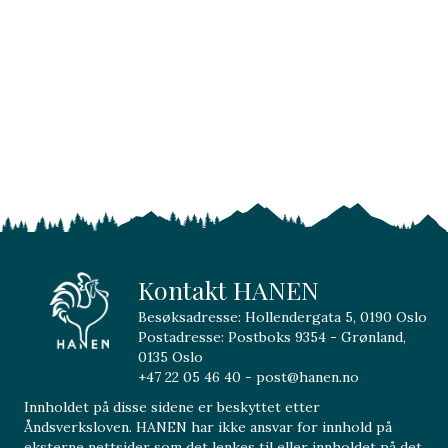
Kontakt HANEN
Besøksadresse: Hollendergata 5, 0190 Oslo
Postadresse: Postboks 9354 - Grønland,
0135 Oslo
+47 22 05 46 40 - post@hanen.no
Innholdet på disse sidene er beskyttet etter
Åndsverksloven. HANEN har ikke ansvar for innhold på
eksterne nettsider som det lenkes til eller innholdet på det