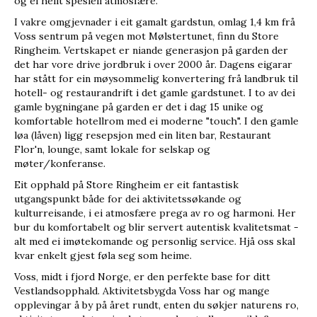
og ei heilt spesiell atmosfære.
I vakre omgjevnader i eit gamalt gardstun, omlag 1,4 km frå
Voss sentrum på vegen mot Mølstertunet, finn du Store
Ringheim. Vertskapet er niande generasjon på garden der
det har vore drive jordbruk i over 2000 år. Dagens eigarar
har stått for ein møysommelig konvertering frå landbruk til
hotell- og restaurandrift i det gamle gardstunet. I to av dei
gamle bygningane på garden er det i dag 15 unike og
komfortable hotellrom med ei moderne "touch". I den gamle
løa (låven) ligg resepsjon med ein liten bar, Restaurant
Flor'n, lounge, samt lokale for selskap og
møter/konferanse.
Eit opphald på Store Ringheim er eit fantastisk
utgangspunkt både for dei aktivitetssøkande og
kulturreisande, i ei atmosfære prega av ro og harmoni. Her
bur du komfortabelt og blir servert autentisk kvalitetsmat -
alt med ei imøtekomande og personlig service. Hjå oss skal
kvar enkelt gjest føla seg som heime.
Voss, midt i fjord Norge, er den perfekte base for ditt
Vestlandsopphald. Aktivitetsbygda Voss har og mange
opplevingar å by på året rundt, enten du søkjer naturens ro,