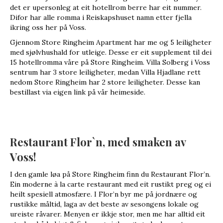
det er upersonleg at eit hotellrom berre har eit nummer.
Difor har alle romma i Reiskapshuset namn etter fjella
ikring oss her på Voss.
Gjennom Store Ringheim Apartment har me og 5 leiligheter
med sjølvhushald for utleige. Desse er eit supplement til dei
15 hotellromma våre på Store Ringheim. Villa Solberg i Voss
sentrum har 3 store leiligheter, medan Villa Hjadlane rett
nedom Store Ringheim har 2 store leiligheter. Desse kan
bestillast via eigen link på vår heimeside.
Restaurant Flor`n, med smaken av
Voss!
I den gamle løa på Store Ringheim finn du Restaurant Flor’n.
Ein moderne à la carte restaurant med eit rustikt preg og ei
heilt spesiell atmosfære. I Flor’n byr me på jordnære og
rustikke måltid, laga av det beste av sesongens lokale og
ureiste råvarer. Menyen er ikkje stor, men me har alltid eit