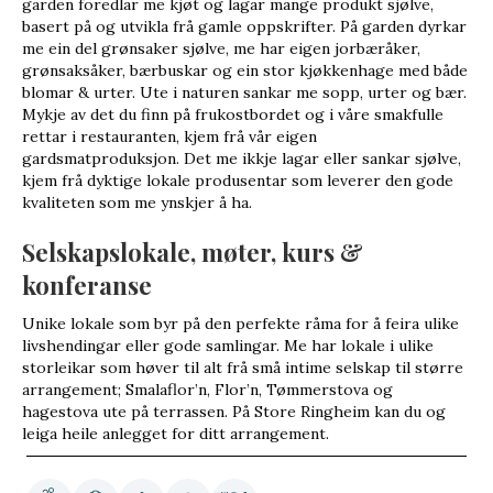
garden foredlar me kjøt og lagar mange produkt sjølve,
basert på og utvikla frå gamle oppskrifter. På garden dyrkar
me ein del grønsaker sjølve, me har eigen jorbæråker,
grønsaksåker, bærbuskar og ein stor kjøkkenhage med både
blomar & urter. Ute i naturen sankar me sopp, urter og bær.
Mykje av det du finn på frukostbordet og i våre smakfulle
rettar i restauranten, kjem frå vår eigen
gardsmatproduksjon. Det me ikkje lagar eller sankar sjølve,
kjem frå dyktige lokale produsentar som leverer den gode
kvaliteten som me ynskjer å ha.
Selskapslokale, møter, kurs &
konferanse
Unike lokale som byr på den perfekte råma for å feira ulike
livshendingar eller gode samlingar. Me har lokale i ulike
storleikar som høver til alt frå små intime selskap til større
arrangement; Smalaflor’n, Flor’n, Tømmerstova og
hagestova ute på terrassen. På Store Ringheim kan du og
leiga heile anlegget for ditt arrangement.