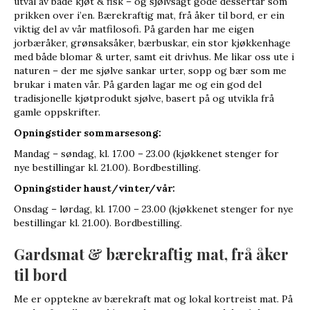
utval av både kjøt & fisk – og sjølvsagt gode dessertar som
prikken over i’en. Bærekraftig mat, frå åker til bord, er ein
viktig del av vår matfilosofi. På garden har me eigen
jorbæråker, grønsaksåker, bærbuskar, ein stor kjøkkenhage
med både blomar & urter, samt eit drivhus. Me likar oss ute i
naturen – der me sjølve sankar urter, sopp og bær som me
brukar i maten vår. På garden lagar me og ein god del
tradisjonelle kjøtprodukt sjølve, basert på og utvikla frå
gamle oppskrifter.
Opningstider sommarsesong:
Mandag – søndag, kl. 17.00 – 23.00 (kjøkkenet stenger for
nye bestillingar kl. 21.00). Bordbestilling.
Opningstider haust/vinter/vår:
Onsdag – lørdag, kl. 17.00 – 23.00 (kjøkkenet stenger for nye
bestillingar kl. 21.00). Bordbestilling.
Gardsmat & bærekraftig mat, frå åker
til bord
Me er opptekne av bærekraft mat og lokal kortreist mat. På