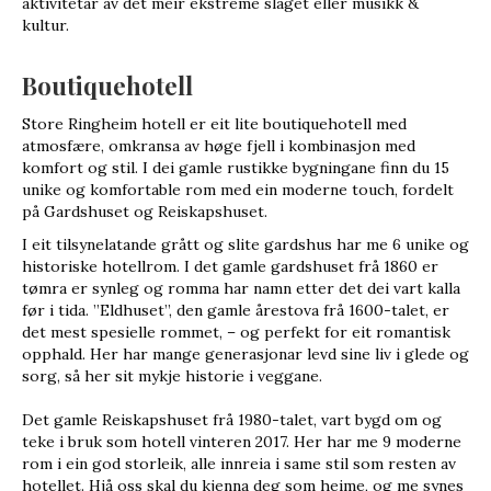
aktivitetar av det meir ekstreme slaget eller musikk &
kultur.
Boutiquehotell
Store Ringheim hotell er eit lite boutiquehotell med
atmosfære, omkransa av høge fjell i kombinasjon med
komfort og stil. I dei gamle rustikke bygningane finn du 15
unike og komfortable rom med ein moderne touch, fordelt
på Gardshuset og Reiskapshuset.
I eit tilsynelatande grått og slite gardshus har me 6 unike og
historiske hotellrom. I det gamle gardshuset frå 1860 er
tømra er synleg og romma har namn etter det dei vart kalla
før i tida. ”Eldhuset”, den gamle årestova frå 1600-talet, er
det mest spesielle rommet, – og perfekt for eit romantisk
opphald. Her har mange generasjonar levd sine liv i glede og
sorg, så her sit mykje historie i veggane.
Det gamle Reiskapshuset frå 1980-talet, vart bygd om og
teke i bruk som hotell vinteren 2017. Her har me 9 moderne
rom i ein god storleik, alle innreia i same stil som resten av
hotellet. Hjå oss skal du kjenna deg som heime, og me synes