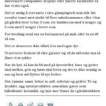
interessert i skilpadder, krypdyr eller hårete taranteller så
har vi det også.
Det er mulig å overnatte i våre glampingtelt som står litt
ovenfor tunet med utsikt til flere nabokommuner, eller i hus
på gården hvor vi har 3 rom, ett familierom med 4 senger og
2 rom med 2 senger i hvert rom.
For booking send oss en forespørsel på mail, eller ta en tlf
til oss.
Det er dessverre ikke tillatt å ta med egne dyr .
Vi serverer frokost til våre gjester og vil du utforske øya så
låner vi ut sykler.
Har du lyst, så kan du bli med på dyrestellet, kuer og geiter
skal melkes, gris og høns skal fores og det er ikke uvanlig at
sau og hest må flyttes til nye beiter.
Ost, rømme, smør, l
efser is, saft. syltetøy og geléer. Te og
krydder, egg naturprodukter, saueskinn, gaver som
billedkunst, keramikk, og mye mer finner du i gårdsbutikken.