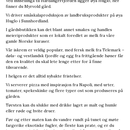
Ved innseilinga til Hardangerfjorden ligger øya Huglo, her
finner du Myrvold gård.
Vi driver småskalaproduksjon av landbruksprodukter på øya
Huglo i Sunnhordland.
I gårdsbutikken kan det blant annet smakes og handles
meieriprodukter som er lokalt foredlet av melk fra våre
gamle Norske kuraser.
Vår iskrem er veldig populær, med fersk melk fra Telemark –
døla- og vestlandsk fjordfe og egg fra frittgående høner får
den en kvalitet du skal lete lenge etter for å finne
tilsvarende.
I helgen er det alltid nybakte fristelser.
Vi serverer pizza med inspirasjon fra Napoli, med urter,
tomater, spekeskinke og flere typer ost som produseres på
gården.
Tørsten kan du slukke med drikke laget av malt og humle
eller røde og hvite druer.
Før og etter maten kan du vandre rundt på tunet og møte
fargerike eksotiske fugler, de fleste kan prate, og er du