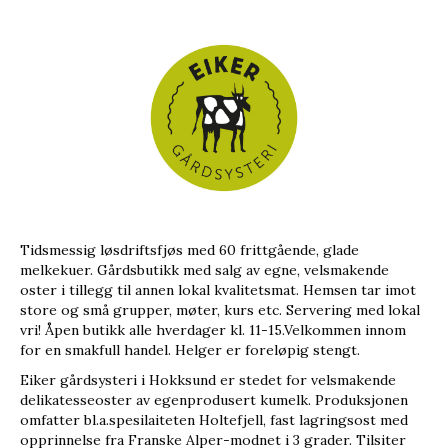
Tidsmessig løsdriftsfjøs med 60 frittgående, glade
melkekuer. Gårdsbutikk med salg av egne, velsmakende
oster i tillegg til annen lokal kvalitetsmat. Hemsen tar imot
store og små grupper, møter, kurs etc. Servering med lokal
vri! Åpen butikk alle hverdager kl. 11-15.Velkommen innom
for en smakfull handel. Helger er foreløpig stengt.
Eiker gårdsysteri i Hokksund er stedet for velsmakende
delikatesseoster av egenprodusert kumelk. Produksjonen
omfatter bl.a.spesilaiteten Holtefjell, fast lagringsost med
opprinnelse fra Franske Alper-modnet i 3 grader. Tilsiter