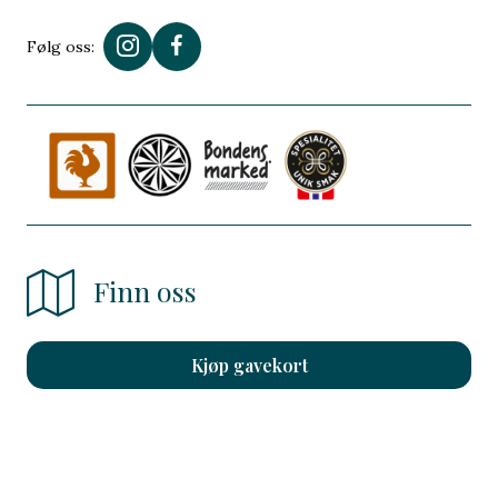
Følg oss:
Finn oss
Kjøp gavekort