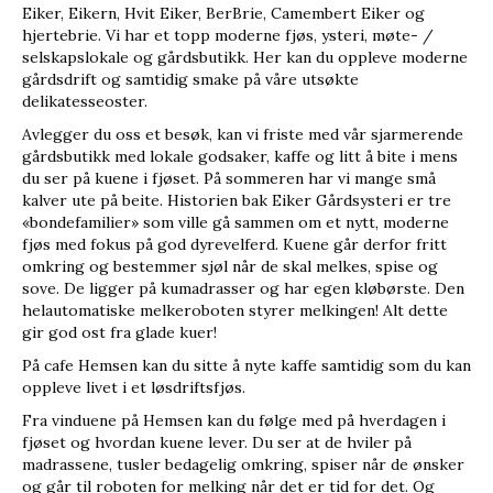
Eiker, Eikern, Hvit Eiker, BerBrie, Camembert Eiker og
hjertebrie. Vi har et topp moderne fjøs, ysteri, møte- /
selskapslokale og gårdsbutikk. Her kan du oppleve moderne
gårdsdrift og samtidig smake på våre utsøkte
delikatesseoster.
Avlegger du oss et besøk, kan vi friste med vår sjarmerende
gårdsbutikk med lokale godsaker, kaffe og litt å bite i mens
du ser på kuene i fjøset. På sommeren har vi mange små
kalver ute på beite. Historien bak Eiker Gårdsysteri er tre
«bondefamilier» som ville gå sammen om et nytt, moderne
fjøs med fokus på god dyrevelferd. Kuene går derfor fritt
omkring og bestemmer sjøl når de skal melkes, spise og
sove. De ligger på kumadrasser og har egen kløbørste. Den
helautomatiske melkeroboten styrer melkingen! Alt dette
gir god ost fra glade kuer!
På cafe Hemsen kan du sitte å nyte kaffe samtidig som du kan
oppleve livet i et løsdriftsfjøs.
Fra vinduene på Hemsen kan du følge med på hverdagen i
fjøset og hvordan kuene lever. Du ser at de hviler på
madrassene, tusler bedagelig omkring, spiser når de ønsker
og går til roboten for melking når det er tid for det. Og