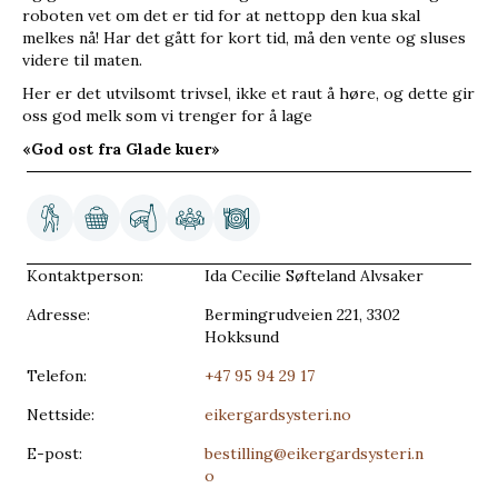
roboten vet om det er tid for at nettopp den kua skal
melkes nå! Har det gått for kort tid, må den vente og sluses
videre til maten.
Her er det utvilsomt trivsel, ikke et raut å høre, og dette gir
oss god melk som vi trenger for å lage
«God ost fra Glade kuer»
Kontaktperson:
Ida Cecilie Søfteland Alvsaker
Adresse:
Bermingrudveien 221, 3302
Hokksund
Telefon:
+47 95 94 29 17
Nettside:
eikergardsysteri.no
E-post:
bestilling@eikergardsysteri.n
o