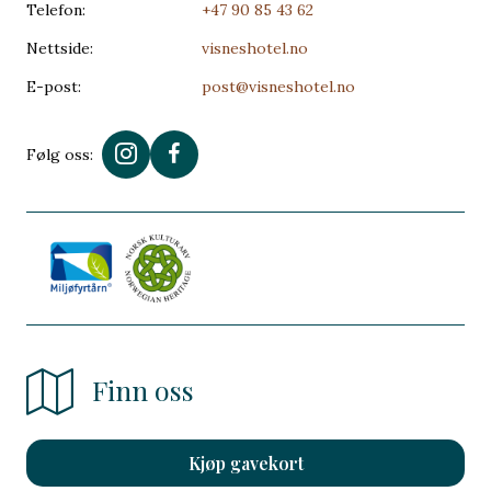
Telefon:
+47 90 85 43 62
Nettside:
visneshotel.no
E-post:
post@visneshotel.no
Følg oss:
Finn oss
Kjøp gavekort