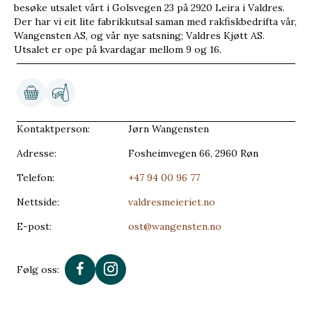
besøke utsalet vårt i Golsvegen 23 på 2920 Leira i Valdres.
Der har vi eit lite fabrikkutsal saman med rakfiskbedrifta vår,
Wangensten AS, og vår nye satsning; Valdres Kjøtt AS.
Utsalet er ope på kvardagar mellom 9 og 16.
Kontaktperson:
Jørn Wangensten
Adresse:
Fosheimvegen 66, 2960 Røn
Telefon:
+47 94 00 96 77
Nettside:
valdresmeieriet.no
E-post:
ost@wangensten.no
Følg oss: