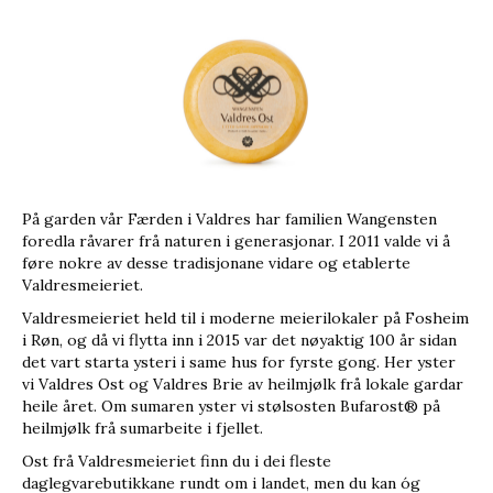
På garden vår Færden i Valdres har familien Wangensten
foredla råvarer frå naturen i generasjonar. I 2011 valde vi å
føre nokre av desse tradisjonane vidare og etablerte
Valdresmeieriet.
Valdresmeieriet held til i moderne meierilokaler på Fosheim
i Røn, og då vi flytta inn i 2015 var det nøyaktig 100 år sidan
det vart starta ysteri i same hus for fyrste gong. Her yster
vi Valdres Ost og Valdres Brie av heilmjølk frå lokale gardar
heile året. Om sumaren yster vi stølsosten Bufarost® på
heilmjølk frå sumarbeite i fjellet.
Ost frå Valdresmeieriet finn du i dei fleste
daglegvarebutikkane rundt om i landet, men du kan óg