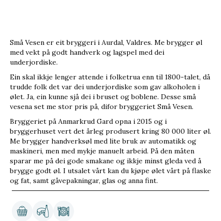
Små Vesen er eit bryggeri i Aurdal, Valdres. Me brygger øl
med vekt på godt handverk og lagspel med dei
underjordiske.
Ein skal ikkje lenger attende i folketrua enn til 1800-talet, då
trudde folk det var dei underjordiske som gav alkoholen i
ølet. Ja, ein kunne sjå dei i bruset og boblene. Desse små
vesena set me stor pris på, difor bryggeriet Små Vesen.
Bryggeriet på Anmarkrud Gard opna i 2015 og i
bryggerhuset vert det årleg produsert kring 80 000 liter øl.
Me brygger handverksøl med lite bruk av automatikk og
maskineri, men med mykje manuelt arbeid. På den måten
sparar me på dei gode smakane og ikkje minst gleda ved å
brygge godt øl. I utsalet vårt kan du kjøpe ølet vårt på flaske
og fat, samt gåvepakningar, glas og anna fint.