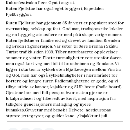
Kulturfestivalen Peer Gynt i august.
Ruten Fjellstue har også eget bryggeri, Espedalen
Fjellbryggeri.
Ruten Fjellstue har gjennom 85 år vært et populært sted for
overnatting, selskap og fest. God mat, tradisjonsrike lokaler
og en hyggelig atmosfære er med på å skape varige minner.
Ruten fjellstue er familie eid og drevet av familien Brenden
og Bredli i 3.generasjon. Var seter til Søre Brenna i Skåbu.
Turist trafikk siden 1939. Tilbyr naturbaserte opplevelser
sommer og vinter. Flotte turmuligheter rett utenfor døren,
men også kort veg med bil til Jotunheimen og Rondane. Vi
ligger i starten av sykkelruten Mjølkevegen mellom Vinstra
og Gol, men har også sykkelmuligheter i nærområdet for
kortere og lengre turer. Padlemulighetene er gode, og vi
tilbyr utleie av kanoer, kajakker og SUP-brett (Padle board).
Gjestene bor med full pensjon hvor maten gjerne er
lokalprodusert og tilberedt av Berit, med inspirasjon fra
tidligere generasjoners matlaging og nyere
kunnskap.Gruvetur med besøk i Helvete, nordeuropas
største jettegryter, og guidet kano-/kajakktur i juli.