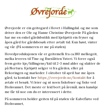
Øvrejorde er ein geitegard i Hovet i Hallingdal. og me som
driver den er Ole og Hanne Christine Øvrejorde På gården
har me en enkel gårdsbutikk med kjekjøtti ein fryser og
åpen gård for gårdsbesøk etter avtalt tid. Kun høst, vinter
og vår. (På sommeren er me på stølen)
Hovedproduksjonen vår er geitemelk fra ca.180 melkegeit,
melka leveres til Tine og Rueslåtten Ysteri. Vi forer også
frem geite kje/killingene/kid til 2-3 mnd alder og slakter de
på Nortura. Kjekjøtt selger vi fra gården, eller på
Rekoringen og markeder.
I oktober til april har me åpen
gård, ta kontakt her
https://ovrejorde.no/kontakt
for å
avtale et besøk. Vi leier og ut noen fiskebuer og fiske ved
Stolsvannet. Det meste er leid bort på åremål, men kanskje
me får til noe om du er interessert i dette.
På sommeren holder geiten til på stølen vår Kalvefløto ved
Stolsvannet,