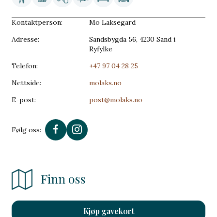
Kontaktperson:
Mo Laksegard
Adresse:
Sandsbygda 56, 4230 Sand i
Ryfylke
Telefon:
+47 97 04 28 25
Nettside:
molaks.no
E-post:
post@molaks.no
Følg oss:
Finn oss
Kjøp gavekort