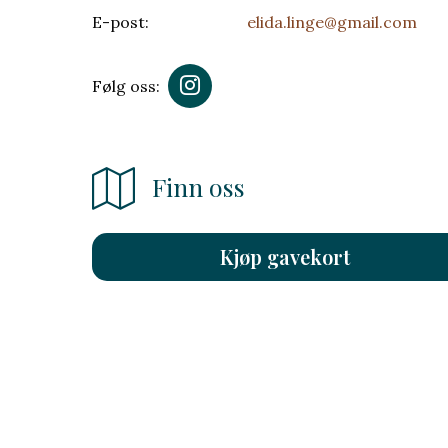
E-post:
elida.linge@gmail.com
Følg oss:
Finn oss
Kjøp gavekort