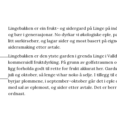
Lingebakken er ein frukt- og sidergard på Linge på in
og bær i generasjonar. No dyrkar vi økologiske eple,
litt surkirsebær, og lagar sider og most basert på eign
sidersmaking etter avtale.
Lingebakken er den ytste garden i grenda Linge i Valld
kommersiell fruktdyrking. På grunn av golfstraumen o
ligg forholda godt til rette for frukt akkurat her. Gar
juli og oktober, så lenge vi har noko å selje. I tillegg til
byrjar plommene, i september–oktober går det i eple o
med sal av eplemost, og sider etter avtale. Det er ber
ordnast.