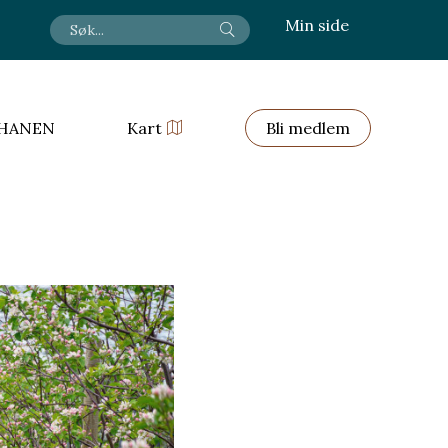
Min side
HANEN
Kart
Bli medlem