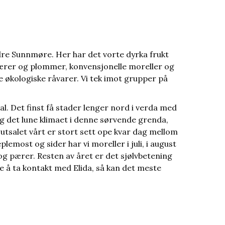
dre Sunnmøre. Her har det vorte dyrka frukt
 pærer og plommer, konvensjonelle moreller og
e økologiske råvarer. Vi tek imot grupper på
al. Det finst få stader lenger nord i verda med
g det lune klimaet i denne sørvende grenda,
dsutsalet vårt er stort sett ope kvar dag mellom
 eplemost og sider har vi moreller i juli, i august
g pærer. Resten av året er det sjølvbetening
re å ta kontakt med Elida, så kan det meste