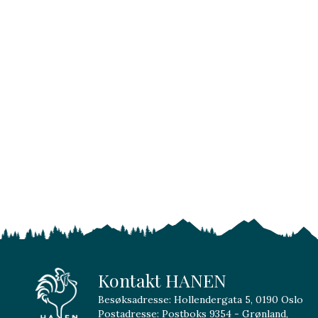
Kontakt HANEN
Besøksadresse: Hollendergata 5, 0190 Oslo
Postadresse: Postboks 9354 - Grønland,