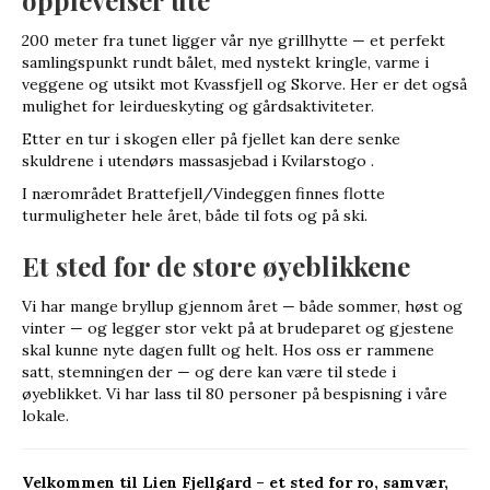
opplevelser ute
200 meter fra tunet ligger vår nye grillhytte — et perfekt
samlingspunkt rundt bålet, med nystekt kringle, varme i
veggene og utsikt mot Kvassfjell og Skorve. Her er det også
mulighet for leirdueskyting og gårdsaktiviteter.
Etter en tur i skogen eller på fjellet kan dere senke
skuldrene i utendørs massasjebad i Kvilarstogo .
I nærområdet Brattefjell/Vindeggen finnes flotte
turmuligheter hele året, både til fots og på ski.
Et sted for de store øyeblikkene
Vi har mange bryllup gjennom året — både sommer, høst og
vinter — og legger stor vekt på at brudeparet og gjestene
skal kunne nyte dagen fullt og helt. Hos oss er rammene
satt, stemningen der — og dere kan være til stede i
øyeblikket. Vi har lass til 80 personer på bespisning i våre
lokale.
Velkommen til Lien Fjellgard – et sted for ro, samvær,