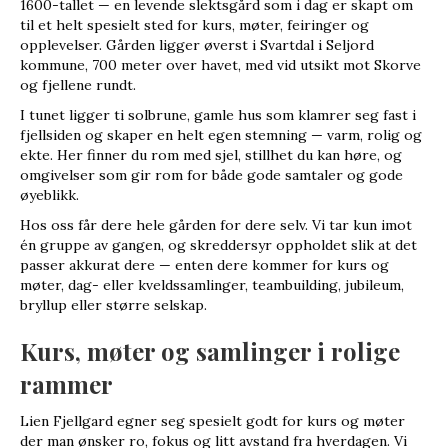
1600-tallet — en levende slektsgård som i dag er skapt om
til et helt spesielt sted for kurs, møter, feiringer og
opplevelser. Gården ligger øverst i Svartdal i Seljord
kommune, 700 meter over havet, med vid utsikt mot Skorve
og fjellene rundt.
I tunet ligger ti solbrune, gamle hus som klamrer seg fast i
fjellsiden og skaper en helt egen stemning — varm, rolig og
ekte. Her finner du rom med sjel, stillhet du kan høre, og
omgivelser som gir rom for både gode samtaler og gode
øyeblikk.
Hos oss får dere hele gården for dere selv. Vi tar kun imot
én gruppe av gangen, og skreddersyr oppholdet slik at det
passer akkurat dere — enten dere kommer for kurs og
møter, dag- eller kveldssamlinger, teambuilding, jubileum,
bryllup eller større selskap.
Kurs, møter og samlinger i rolige
rammer
Lien Fjellgard egner seg spesielt godt for kurs og møter
der man ønsker ro, fokus og litt avstand fra hverdagen. Vi