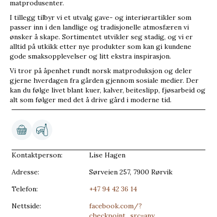
matprodusenter.
I tillegg tilbyr vi et utvalg gave- og interiørartikler som
passer inn i den landlige og tradisjonelle atmosfæren vi
ønsker å skape. Sortimentet utvikler seg stadig, og vi er
alltid på utkikk etter nye produkter som kan gi kundene
gode smaksopplevelser og litt ekstra inspirasjon.
Vi tror på åpenhet rundt norsk matproduksjon og deler
gjerne hverdagen fra gården gjennom sosiale medier. Der
kan du følge livet blant kuer, kalver, beiteslipp, fjøsarbeid og
alt som følger med det å drive gård i moderne tid.
Kontaktperson:
Lise Hagen
Adresse:
Sørveien 257, 7900 Rørvik
Telefon:
+47 94 42 36 14
Nettside:
facebook.com/?
checkpoint_src=any