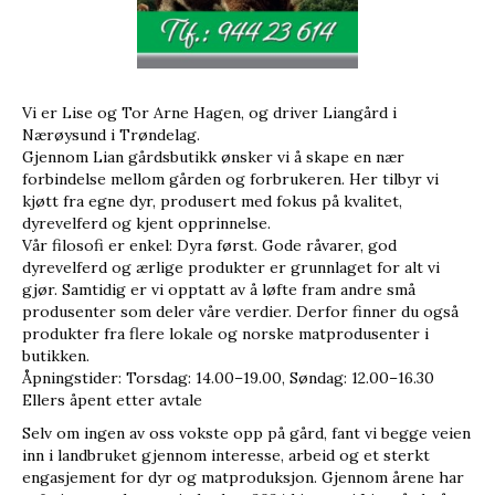
Vi er Lise og Tor Arne Hagen, og driver Liangård i
Nærøysund i Trøndelag.
Gjennom Lian gårdsbutikk ønsker vi å skape en nær
forbindelse mellom gården og forbrukeren. Her tilbyr vi
kjøtt fra egne dyr, produsert med fokus på kvalitet,
dyrevelferd og kjent opprinnelse.
Vår filosofi er enkel: Dyra først. Gode råvarer, god
dyrevelferd og ærlige produkter er grunnlaget for alt vi
gjør. Samtidig er vi opptatt av å løfte fram andre små
produsenter som deler våre verdier. Derfor finner du også
produkter fra flere lokale og norske matprodusenter i
butikken.
Åpningstider: Torsdag: 14.00–19.00, Søndag: 12.00–16.30
Ellers åpent etter avtale
Selv om ingen av oss vokste opp på gård, fant vi begge veien
inn i landbruket gjennom interesse, arbeid og et sterkt
engasjement for dyr og matproduksjon. Gjennom årene har