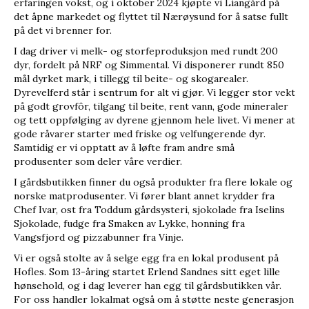
erfaringen vokst, og i oktober 2024 kjøpte vi Liangård på
det åpne markedet og flyttet til Nærøysund for å satse fullt
på det vi brenner for.
I dag driver vi melk- og storfeproduksjon med rundt 200
dyr, fordelt på NRF og Simmental. Vi disponerer rundt 850
mål dyrket mark, i tillegg til beite- og skogarealer.
Dyrevelferd står i sentrum for alt vi gjør. Vi legger stor vekt
på godt grovfôr, tilgang til beite, rent vann, gode mineraler
og tett oppfølging av dyrene gjennom hele livet. Vi mener at
gode råvarer starter med friske og velfungerende dyr.
Samtidig er vi opptatt av å løfte fram andre små
produsenter som deler våre verdier.
I gårdsbutikken finner du også produkter fra flere lokale og
norske matprodusenter. Vi fører blant annet krydder fra
Chef Ivar, ost fra Toddum gårdsysteri, sjokolade fra Iselins
Sjokolade, fudge fra Smaken av Lykke, honning fra
Vangsfjord og pizzabunner fra Vinje.
Vi er også stolte av å selge egg fra en lokal produsent på
Hofles. Som 13-åring startet Erlend Sandnes sitt eget lille
hønsehold, og i dag leverer han egg til gårdsbutikken vår.
For oss handler lokalmat også om å støtte neste generasjon