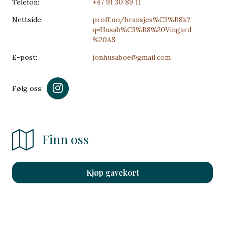
Telefon:
+47 91 30 89 11
Nettside:
proff.no/bransjes%C3%B8k?
q=Husab%C3%B8%20Vingard
%20AS
E-post:
jonhusaboe@gmail.com
Følg oss:
Finn oss
Kjøp gavekort