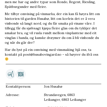
men me har og andre typar som Rondo, Regent, Riesling,
Spätburgunder med fleire.
Me tilbyr omvising på vinmarka, der ein kan få høyra litt om
historien til garden Husabø, litt om korleis det er å vera
vinbonde så langt nord, og du får smaka på vinane våre. I
tillegg får du sjølvsagt kjøpa fleire glas om du tykkjer det
smakar bra, og vil rusla rundt mellom vinplantene med eit
vinglas i handa, og kanske drøymer du om å bli vinbonde du
og når du går der?
Har du lyst på ein omvising med vinsmaking hjå oss, ta
kontakt på post@husabovingard.no – så høyrer du ifrå oss
Kontaktperson:
Jon Husabø
Adresse:
Strandavegen, 6863
Leikanger, 6863 Leikanger