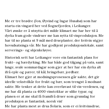
Me er tre brødre (Jon, Øyvind og Ingar Husabø) som har
starta ein vingard her ved Sognefjorden, i Leikanger.
Vårt ønske er å utnytta det milde klimaet me har her til å
dyrka fram gode vindruer me kan nytta til vinproduksjon. Me
har til no planta ut 9 mål med drueplanter, der kvitvin utgjer
hovudsatsinga vår. Me har godkjent produksjonslokale, samt
serverings- og skjenkeløyve.
Historisk sett har Leikanger vore ein fantastisk plass for
frukt- og bærdyrking. Me har både god tilgang på vatn, samt
lange, svale sommardagar som gjer at her har ein dyrka alt
ifrå eple og pærer, til kål, bringebær, jordbær.
Klimaet her gjer at modningsprosessen går sakte, det gir
ideelle vekstvilkår for frukt og bær, som trengst å modnast
sakte. Me tenker at dette kan overførast til vin-verdenen, og
me har då planta ca 4000 vinstokkar av ulike typar, og
planen er at me skal få framifrå druer som grunnlag for
produksjon av fantastisk, norsk vin!
Me har planta mest av drua Solaris, som er ei kvitvinsdrue,