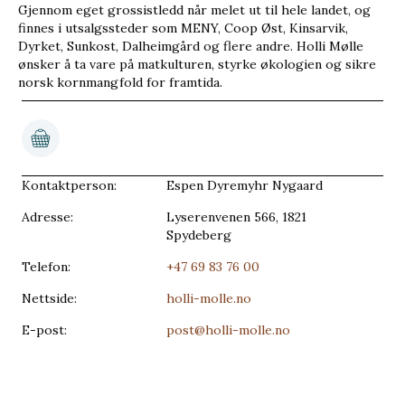
Gjennom eget grossistledd når melet ut til hele landet, og
finnes i utsalgssteder som MENY, Coop Øst, Kinsarvik,
Dyrket, Sunkost, Dalheimgård og flere andre. Holli Mølle
ønsker å ta vare på matkulturen, styrke økologien og sikre
norsk kornmangfold for framtida.
Kontaktperson:
Espen Dyremyhr Nygaard
Adresse:
Lyserenvenen 566, 1821
Spydeberg
Telefon:
+47 69 83 76 00
Nettside:
holli-molle.no
E-post:
post@holli-molle.no