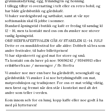
grønnsaksdyrking, egg, frilandsgris og honning.
I tillegg tilbyr vi overnatting i telt eller en retro bobil, og
har både gårdsbutikk og gårdskafé.
Vi baker surdeigsbrød og søtbakst, samt at vår nye
softismaskin skal få jobbe i sommer.
Standard åpningstid i butikk og kafé er fredag til søndag kl
12 - 16, men ta kontakt med oss om du ønsker noe utover
vanlig åpningstid.
OBS! HERFRAFESTIVALEN GÅR AV STABELEN 12.-14. JULI!
Dette er en musikkfestival for alle aldre: Dobbelt så bra som
andre festivaler, til halve billettprisen!
Vi har skjenkerett og god mat for store og små.
Ta kontakt om du lurer på noe: 90696242 / 95949913 eller
erik@herfra.no / messenger / fb: Herfra
Vi ønsker noe mer enn bare ha gårdsdrift, sesongkafé og
gårdsbutikk: Vi ønsker å si noe betydningsfullt om mat,
matproduksjon og tradisjoner. For oss er mat veldig viktig,
men først og fremst når den står i kontekst med alt det
andre som teller i verden.
Kom innom selv for en lunsj, kopp kaffe eller noe godt å ha
med på hytteturen!