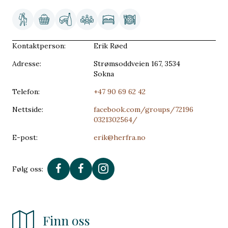
Kontaktperson:
Erik Røed
Adresse:
Strømsoddveien 167, 3534
Sokna
Telefon:
+47 90 69 62 42
Nettside:
facebook.com/groups/72196
0321302564/
E-post:
erik@herfra.no
Følg oss:
Finn oss