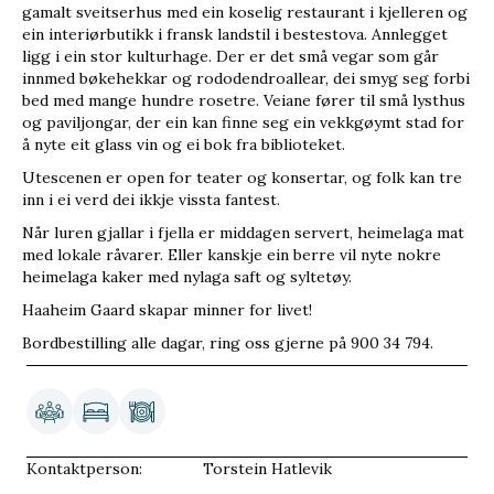
gamalt sveitserhus med ein koselig restaurant i kjelleren og
ein interiørbutikk i fransk landstil i bestestova. Annlegget
ligg i ein stor kulturhage. Der er det små vegar som går
innmed bøkehekkar og rododendroallear, dei smyg seg forbi
bed med mange hundre rosetre. Veiane fører til små lysthus
og paviljongar, der ein kan finne seg ein vekkgøymt stad for
å nyte eit glass vin og ei bok fra biblioteket.
Utescenen er open for teater og konsertar, og folk kan tre
inn i ei verd dei ikkje vissta fantest.
Når luren gjallar i fjella er middagen servert, heimelaga mat
med lokale råvarer. Eller kanskje ein berre vil nyte nokre
heimelaga kaker med nylaga saft og syltetøy.
Haaheim Gaard skapar minner for livet!
Bordbestilling alle dagar, ring oss gjerne på 900 34 794.
Kontaktperson:
Torstein Hatlevik