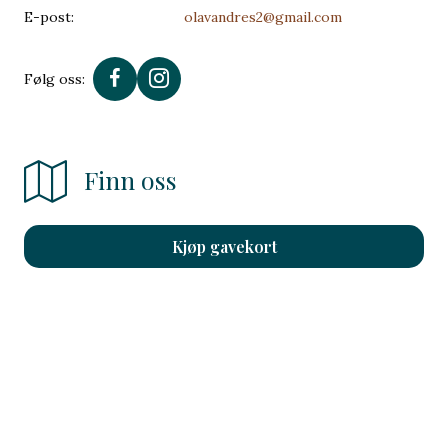
E-post:
olavandres2@gmail.com
Følg oss:
Finn oss
Kjøp gavekort