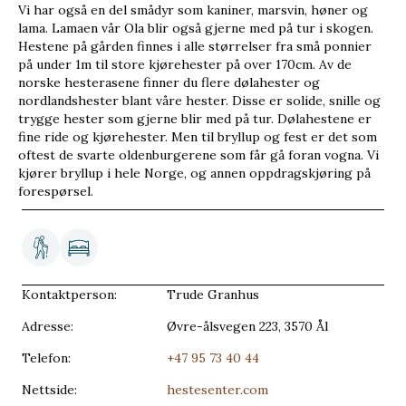
Vi har også en del smådyr som kaniner, marsvin, høner og
lama. Lamaen vår Ola blir også gjerne med på tur i skogen.
Hestene på gården finnes i alle størrelser fra små ponnier
på under 1m til store kjørehester på over 170cm. Av de
norske hesterasene finner du flere dølahester og
nordlandshester blant våre hester. Disse er solide, snille og
trygge hester som gjerne blir med på tur. Dølahestene er
fine ride og kjørehester. Men til bryllup og fest er det som
oftest de svarte oldenburgerene som får gå foran vogna. Vi
kjører bryllup i hele Norge, og annen oppdragskjøring på
forespørsel.
Kontaktperson:
Trude Granhus
Adresse:
Øvre-ålsvegen 223, 3570 Ål
Telefon:
+47 95 73 40 44
Nettside:
hestesenter.com