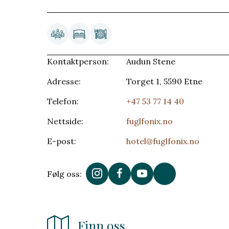
Kontaktperson:
Audun Stene
Adresse:
Torget 1, 5590 Etne
Telefon:
+47 53 77 14 40
Nettside:
fuglfonix.no
E-post:
hotel@fuglfonix.no
Følg oss:
Finn oss