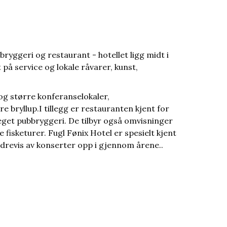
ryggeri og restaurant - hotellet ligg midt i
å service og lokale råvarer, kunst,
e og større konferanselokaler,
 bryllup.I tillegg er restauranten kjent for
 eget pubbryggeri. De
tilbyr også omvisninger
fisketurer. Fugl Fønix Hotel er spesielt kjent
drevis av konserter opp i gjennom årene..