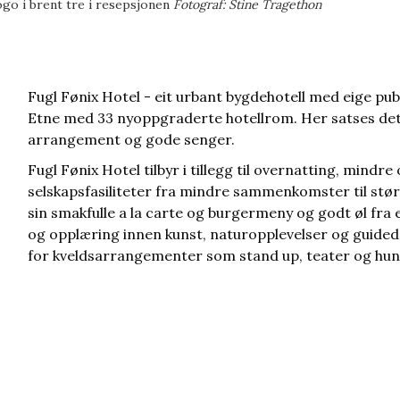
go i brent tre i resepsjonen
Fotograf: Stine Tragethon
Fugl Fønix Hotel - eit urbant bygdehotell med eige pubb
Etne med 33 nyoppgraderte hotellrom. Her satses det p
arrangement og gode senger.
Fugl Fønix Hotel tilbyr i tillegg til overnatting, mindr
selskapsfasiliteter fra mindre sammenkomster til større
sin smakfulle a la carte og burgermeny og godt øl fra
og opplæring innen kunst, naturopplevelser og guidede 
for kveldsarrangementer som stand up, teater og hun