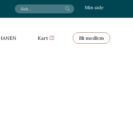
Min side
HANEN
Kart
Bli medlem