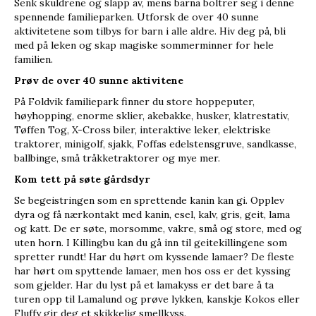
Senk skuldrene og slapp av, mens barna boltrer seg i denne
spennende familieparken. Utforsk de over 40 sunne
aktivitetene som tilbys for barn i alle aldre. Hiv deg på, bli
med på leken og skap magiske sommerminner for hele
familien.
Prøv de over 40 sunne aktivitene
På Foldvik familiepark finner du store hoppeputer,
høyhopping, enorme sklier, akebakke, husker, klatrestativ,
Tøffen Tog, X-Cross biler, interaktive leker, elektriske
traktorer, minigolf, sjakk, Foffas edelstensgruve, sandkasse,
ballbinge, små tråkketraktorer og mye mer.
Kom tett på søte gårdsdyr
Se begeistringen som en sprettende kanin kan gi. Opplev
dyra og få nærkontakt med kanin, esel, kalv, gris, geit, lama
og katt. De er søte, morsomme, vakre, små og store, med og
uten horn. I Killingbu kan du gå inn til geitekillingene som
spretter rundt! Har du hørt om kyssende lamaer? De fleste
har hørt om spyttende lamaer, men hos oss er det kyssing
som gjelder. Har du lyst på et lamakyss er det bare å ta
turen opp til Lamalund og prøve lykken, kanskje Kokos eller
Fluffy gir deg et skikkelig smellkyss.