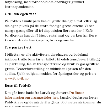
høysesong, med forbehold om endringer grunnet
koronapandemien.
Grill din egen mat
På Foldvik familiepark kan du grille din egen mat, eller lag
din egen piknik på de store frodige gresslettene. Vi har
mange gassgriller til fri disposisjon flere steder. I Kafé
Jordbærtua kan du få kjøpt enkel mat og parken har flere
kiosker der du kan kjøpe is, brus og snacks.
Tre parker i ett
I billetten er alle aktiviteter, dyrehagen og badeland
inkludert. Alle barn får en billett til edelstensgruva. I tillegg
er parkering, lån av transporttralle og bruk av gassgrillene
gratis. Teaterforestilling er inkludert i prisen når den
spilles. Sjekk ut hjemmesiden for åpningstider og priser:
www.foldvik.no
Buss til Foldvik
Det går buss både fra Larvik og Stavern.
Du finner
informasjon om avgangstider her.
Bussholdeplassen heter
Foldvik Bru og du må derfra gå ca. 500 meter så kommer du