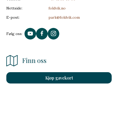
Nettside:
foldvik.no
E-post:
park@foldvik.com
Følg oss:
Finn oss
Kjøp gavekort