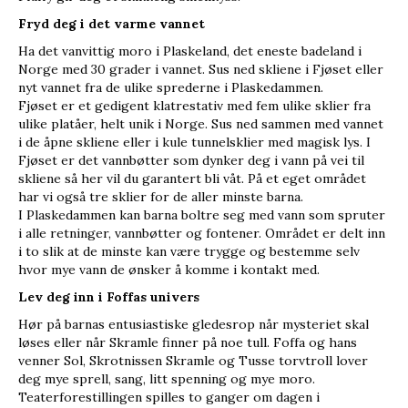
Fryd deg i det varme vannet
Ha det vanvittig moro i Plaskeland, det eneste badeland i
Norge med 30 grader i vannet. Sus ned skliene i Fjøset eller
nyt vannet fra de ulike sprederne i Plaskedammen.
Fjøset er et gedigent klatrestativ med fem ulike sklier fra
ulike platåer, helt unik i Norge. Sus ned sammen med vannet
i de åpne skliene eller i kule tunnelsklier med magisk lys. I
Fjøset er det vannbøtter som dynker deg i vann på vei til
skliene så her vil du garantert bli våt. På et eget området
har vi også tre sklier for de aller minste barna.
I Plaskedammen kan barna boltre seg med vann som spruter
i alle retninger, vannbøtter og fontener. Området er delt inn
i to slik at de minste kan være trygge og bestemme selv
hvor mye vann de ønsker å komme i kontakt med.
Lev deg inn i Foffas univers
Hør på barnas entusiastiske gledesrop når mysteriet skal
løses eller når Skramle finner på noe tull. Foffa og hans
venner Sol, Skrotnissen Skramle og Tusse torvtroll lover
deg mye sprell, sang, litt spenning og mye moro.
Teaterforestillingen spilles to ganger om dagen i