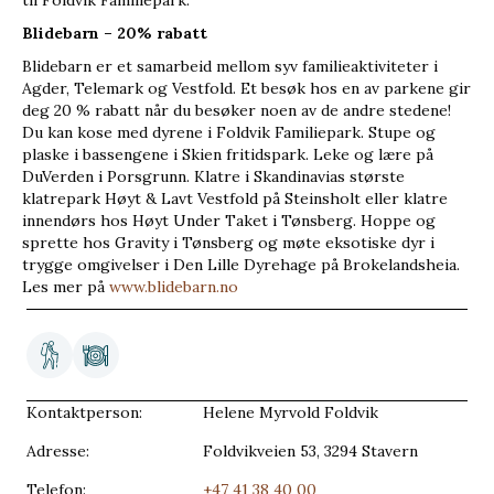
til Foldvik Familiepark.
Blidebarn – 20% rabatt
Blidebarn er et samarbeid mellom syv familieaktiviteter i
Agder, Telemark og Vestfold. Et besøk hos en av parkene gir
deg 20 % rabatt når du besøker noen av de andre stedene!
Du kan kose med dyrene i Foldvik Familiepark. Stupe og
plaske i bassengene i Skien fritidspark. Leke og lære på
DuVerden i Porsgrunn. Klatre i Skandinavias største
klatrepark Høyt & Lavt Vestfold på Steinsholt eller klatre
innendørs hos Høyt Under Taket i Tønsberg. Hoppe og
sprette hos Gravity i Tønsberg og møte eksotiske dyr i
trygge omgivelser i Den Lille Dyrehage på Brokelandsheia.
Les mer på
www.blidebarn.no
Kontaktperson:
Helene Myrvold Foldvik
Adresse:
Foldvikveien 53, 3294 Stavern
Telefon:
+47 41 38 40 00