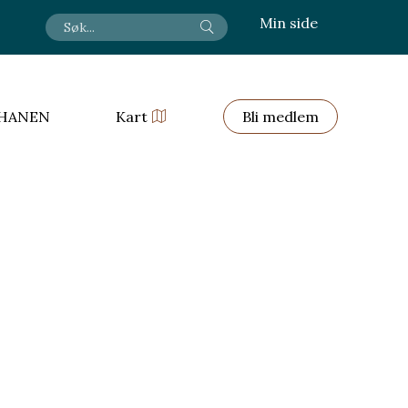
Min side
HANEN
Kart
Bli medlem