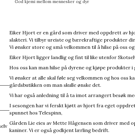
God kjemi mellom mennesker og dyr
Eiker Hjort er en gård som driver med oppdrett av hj
slakteri. Vi tilbyr ureiste og bærekraftige produkter di
Vi ønsker store og små velkommen til å hilse på oss og
Eiker Hjort ligger landlig og fint til like utenfor Skots
Hos oss kan man hilse på dyrene og kjøpe produkter i 
Vi ønsker at alle skal føle seg velkommen og h
os oss ka
gårdsbutikken om man skulle ønske det.
Vi har også anledning til å ta imot arrangert besøk m
I sesongen har vi ferskt kjøtt av hjort fra eget oppdre
spunnet hos Telespinn,
Gården Lie eies av Mette Hågensen som driver med opp
selv
kaniner. Vi
er også godkjent lærling bedrift.