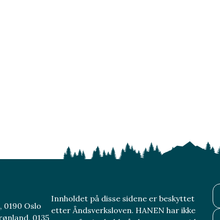
Innholdet på disse sidene er beskyttet
, 0190 Oslo
etter Åndsverksloven. HANEN har ikke
rønland, 0135