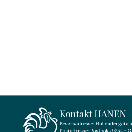
Kontakt HANEN
Besøksadresse: Hollendergata 5
Postadresse: Postboks 9354 - G