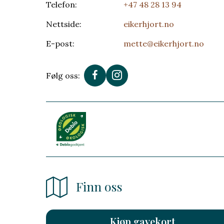
Telefon:
+47 48 28 13 94
Nettside:
eikerhjort.no
E-post:
mette@eikerhjort.no
Følg oss:
Finn oss
Kjøp gavekort