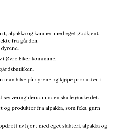
ort, alpakka og kaniner med eget godkjent
rekte fra gården.
 dyrene.
elv i Øvre Eiker kommune.
gårdsbutikken.
n man hilse på dyrene og kjøpe produkter i
ed servering dersom noen skulle ønske det.
tt og produkter fra alpakka, som feks. garn
drett av hjort med eget slakteri, alpakka og