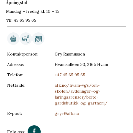
Åpningstid
Mandag – fredag kl. 10 – 15
Tlf. 45 65 95 65
Kontaktperson:
Gry Rasmussen
Adresse:
Hvamsalleen 30, 2165 Hvam
Telefon:
+47 45 65 95 65
Nettside:
afk.no/hvam-vgs/om-
skolen/avdelinger-og-
laringsarenaer/beite-
gardsbutikk-og-gartneri/
E-post:
gryr@afk.no
Følg oss: