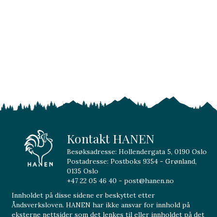
Kontakt HANEN
Besøksadresse: Hollendergata 5, 0190 Oslo
Postadresse: Postboks 9354 - Grønland,
0135 Oslo
+47 22 05 46 40 - post@hanen.no
Innholdet på disse sidene er beskyttet etter
Åndsverksloven. HANEN har ikke ansvar for innhold på
eksterne nettsider som det lenkes til eller innholdet på det