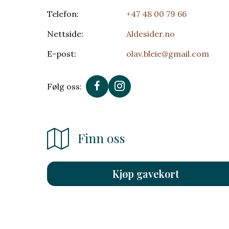
Telefon:
+47 48 00 79 66
Nettside:
Aldesider.no
E-post:
olav.bleie@gmail.com
Følg oss:
Finn oss
Kjøp gavekort