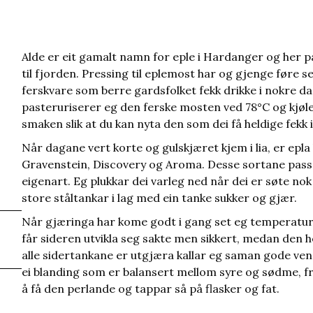
Alde er eit gamalt namn for eple i Hardanger og her p
til fjorden. Pressing til eplemost har og gjenge føre s
ferskvare som berre gardsfolket fekk drikke i nokre daga
pasteruriserer eg den ferske mosten ved 78°C og kjøler
smaken slik at du kan nyta den som dei få heldige fekk 
Når dagane vert korte og gulskjæret kjem i lia, er epla
Gravenstein, Discovery og Aroma. Desse sortane passar
eigenart. Eg plukkar dei varleg ned når dei er søte nok 
store ståltankar i lag med ein tanke sukker og gjær.
Når gjæringa har kome godt i gang set eg temperature
får sideren utvikla seg sakte men sikkert, medan den h
alle sidertankane er utgjæra kallar eg saman gode ve
ei blanding som er balansert mellom syre og sødme, frukt
å få den perlande og tappar så på flasker og fat.