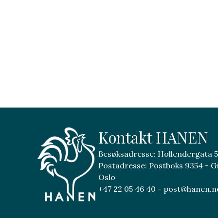
Kontakt HANEN
Besøksadresse: Hollendergata 5
Postadresse: Postboks 9354 - G
Oslo
+47 22 05 46 40 - post@hanen.n