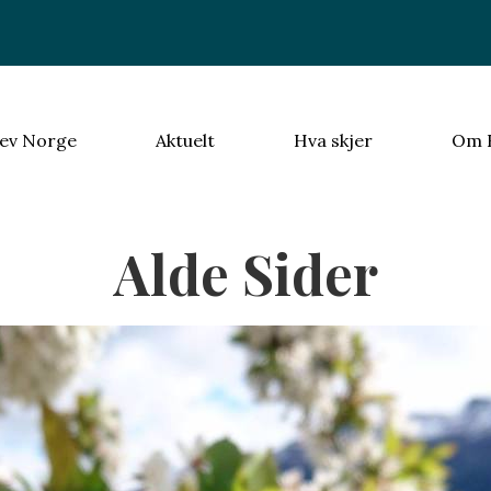
ev Norge
Aktuelt
Hva skjer
Om 
Alde Sider