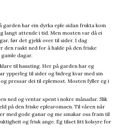
å garden har ein dyrka eple sidan frukta kom
eg langt attende i tid. Men mosten var då ei
r, før det gjekk over til sider. I dag
 den raskt ned for å halde på den friske
i gamle dagar.
 klare til hausting. Her på garden har eg
 ypperleg til sider og bidreg kvar med sin
og pressar dei til eplemost. Mosten fyller eg i
n ned og ventar spent i nokre månadar. Slik
eld på den friske eplearomaen. Til våren når
ner med gode ganar og me smakar oss fram til
igheit og frisk ange. Eg tilset litt kolsyre for