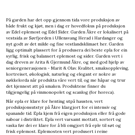
På garden har det opp gjennom tida vore produksjon av
både frukt og kjøt, men i dag er hovedfokus på produksjon
av Edel eplemost og ­Edel Sider. Garden Åkre er lokalisert på
vestsida av Sørfjorden i Ullensvang Herad i Hardanger og
nyt godt av det milde og fine vestlandsklimaet her. Garden
ligg optimalt plassert for å produsera dei beste epla for ein
syrlig, frisk og balansert eplemost og ­sider. Garden vert i
dag dreven av Arita & Gjermund Åkre, og med god hjelp av
seniorgenerasjonen - Marit & Olav. Kvalitet, smaksoppleving,
kortreiset, økologisk, naturleg og elegant er nokre av
nøkkelorda når produkta våre vert til, og me håpar og trur
det kjennest att på smaken. Produktene finner du
tilgjengelig på vinmonopolet og scanlog (for horeca).
Når epla er klare for henting utpå hausten, vert
produksjonsutstyr på Åkre klargjort for ei intensiv og
spanande tid. Epla kjem frå eigen produksjon eller frå gode
naboar i distriktet. Epla vert varsamt mottatt, sortert og
vaska før dei er klare for å bli omgjort frå eple til søt og
frisk eplemost. Eplemosten vert produsert i reine