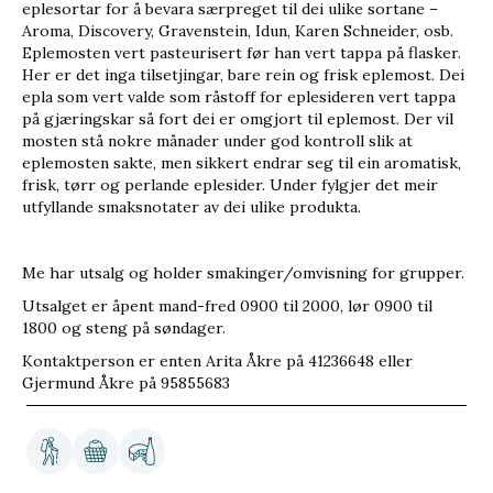
eplesortar for å bevara særpreget til dei ulike sortane –
Aroma, Discovery, Gravenstein, Idun, Karen Schneider, osb.
Eplemosten vert pasteurisert før han vert tappa på flasker.
Her er det inga tilsetjingar, bare rein og frisk eplemost. Dei
epla som vert valde som råstoff for eplesideren vert tappa
på gjæringskar så fort dei er omgjort til eplemost. Der vil
mosten stå nokre månader under god kontroll slik at
eplemosten sakte, men sikkert endrar seg til ein aromatisk,
frisk, tørr og perlande eplesider. Under fylgjer det meir
utfyllande smaksnotater av dei ulike produkta.
Me har utsalg og holder smakinger/omvisning for grupper.
Utsalget er åpent mand-fred 0900 til 2000, lør 0900 til
1800 og steng på søndager.
Kontaktperson er enten Arita Åkre på 41236648 eller
Gjermund Åkre på 95855683