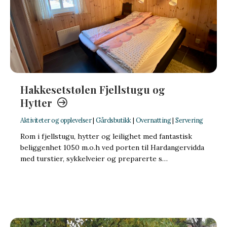
Hakkesetstølen Fjellstugu og
Hytter
Aktiviteter og opplevelser
|
Gårdsbutikk
|
Overnatting
|
Servering
Rom i fjellstugu, hytter og leilighet med fantastisk
beliggenhet 1050 m.o.h ved porten til Hardangervidda
med turstier, sykkelveier og preparerte s…