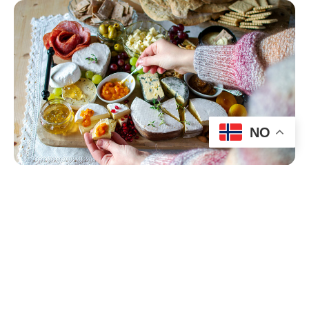
NO
Gangstad Gårdsysteri
Aktiviteter og opplevelser
|
Gårdsbutikk
|
Mat-og
drikkeprodusenter
|
Servering
Her lages prisbelønt ost og flere sorter iskrem av
gårdens ferske kumelk. Utvalget av gårds-is varierer
med årstidene, og tilgang til råvarer er of…