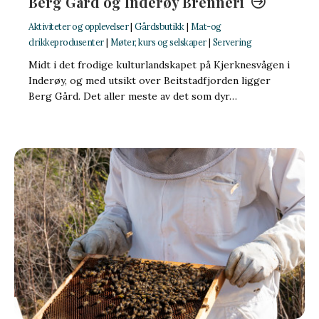
Berg Gård og Inderøy Brenneri
Aktiviteter og opplevelser
|
Gårdsbutikk
|
Mat-og
drikkeprodusenter
|
Møter, kurs og selskaper
|
Servering
Midt i det frodige kulturlandskapet på Kjerknesvågen i
Inderøy, og med utsikt over Beitstadfjorden ligger
Berg Gård. Det aller meste av det som dyr…