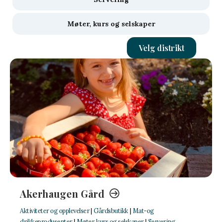
Møter, kurs og selskaper
Velg distrikt
Akerhaugen Gård
Aktiviteter og opplevelser
|
Gårdsbutikk
|
Mat-og
drikkeprodusenter
|
Møter, kurs og selskaper
|
Servering