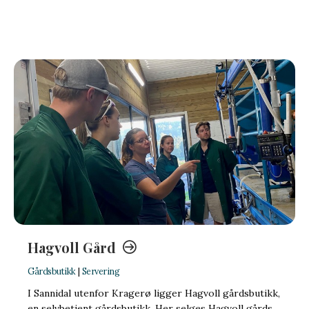
Hagvoll Gård
Gårdsbutikk
|
Servering
I Sannidal utenfor Kragerø ligger Hagvoll gårdsbutikk,
en selvbetjent gårdsbutikk. Her selges Hagvoll gårds