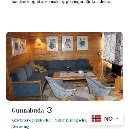
handverk og store smaksopplevingar. Sjokoladeko…
Gunnabuda
NO
Aktiviteter og opplevelser
|
Møter, kurs og selskaper
|
Overnatting
|
Servering