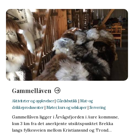
Gammellåven
Aktiviteter og opplevelser
|
Gårdsbutikk
|
Mat-og
drikkeprodusenter
|
Møter, kurs og selskaper
|
Servering
Gammellåven ligger i Årvågsfjorden i Aure kommune,
kun 3 km fra det anerkjente utsiktspunktet Brekka
langs fylkesveien mellom Kristiansund og Trond…